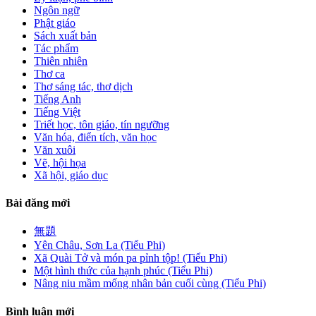
Ngôn ngữ
Phật giáo
Sách xuất bản
Tác phẩm
Thiên nhiên
Thơ ca
Thơ sáng tác, thơ dịch
Tiếng Anh
Tiếng Việt
Triết học, tôn giáo, tín ngưỡng
Văn hóa, điển tích, văn học
Văn xuôi
Vẽ, hội họa
Xã hội, giáo dục
Bài đăng mới
無題
Yên Châu, Sơn La (Tiểu Phi)
Xã Quài Tở và món pa pỉnh tộp! (Tiểu Phi)
Một hình thức của hạnh phúc (Tiểu Phi)
Nâng niu mầm mống nhân bản cuối cùng (Tiểu Phi)
Bình luận mới