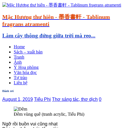
Mặc Hương thư hiên - 墨香書軒 - Tablinum
fragrans atramenti
Làm cây thông đứng giữa trời mà reo...
Home
Sách – xuất bản
Tranh
Ảnh
Ý Họa phòng
Văn hóa đọc
Tự trào
Liên hệ
Đánh rơi
August 1, 2019
Tiểu Phi
Thơ sáng tác, thơ dịch
0
Đêm vùng quê (tranh acrylic, Tiểu Phi)
Ngỡ rồi buồn vui cũng nhạt