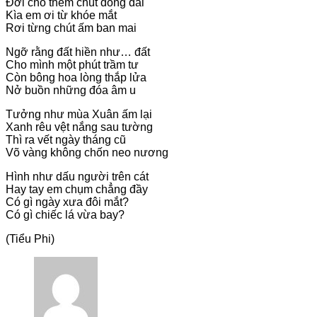
Đời cho thêm chút dông dài
Kìa em ơi từ khóe mắt
Rơi từng chút ấm ban mai
Ngỡ rằng đất hiền như… đất
Cho mình một phút trầm tư
Còn bông hoa lòng thắp lửa
Nở buồn những đóa âm u
Tưởng như mùa Xuân ấm lại
Xanh rêu vệt nắng sau tường
Thì ra vết ngày tháng cũ
Võ vàng không chốn neo nương
Hình như dấu người trên cát
Hay tay em chụm chẳng đầy
Có gì ngày xưa đôi mắt?
Có gì chiếc lá vừa bay?
(Tiểu Phi)