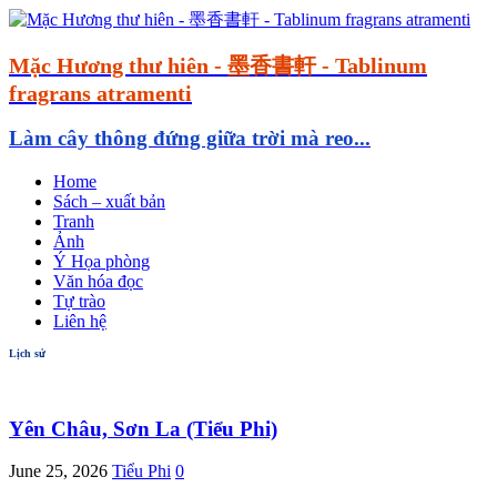
Mặc Hương thư hiên - 墨香書軒 - Tablinum
fragrans atramenti
Làm cây thông đứng giữa trời mà reo...
Home
Sách – xuất bản
Tranh
Ảnh
Ý Họa phòng
Văn hóa đọc
Tự trào
Liên hệ
Lịch sử
Yên Châu, Sơn La (Tiểu Phi)
June 25, 2026
Tiểu Phi
0