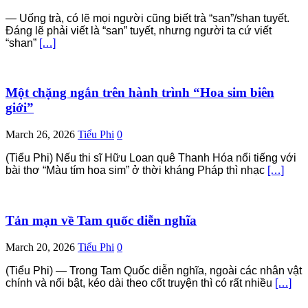
— Uống trà, có lẽ mọi người cũng biết trà “san”/shan tuyết.
Đáng lẽ phải viết là “san” tuyết, nhưng người ta cứ viết
“shan”
[…]
Một chặng ngắn trên hành trình “Hoa sim biên
giới”
March 26, 2026
Tiểu Phi
0
(Tiểu Phi) Nếu thi sĩ Hữu Loan quê Thanh Hóa nổi tiếng với
bài thơ “Màu tím hoa sim” ở thời kháng Pháp thì nhạc
[…]
Tản mạn về Tam quốc diễn nghĩa
March 20, 2026
Tiểu Phi
0
(Tiểu Phi) — Trong Tam Quốc diễn nghĩa, ngoài các nhân vật
chính và nổi bật, kéo dài theo cốt truyện thì có rất nhiều
[…]