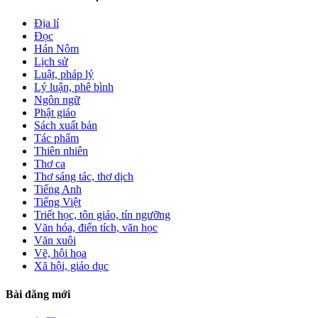
Địa lí
Đọc
Hán Nôm
Lịch sử
Luật, pháp lý
Lý luận, phê bình
Ngôn ngữ
Phật giáo
Sách xuất bản
Tác phẩm
Thiên nhiên
Thơ ca
Thơ sáng tác, thơ dịch
Tiếng Anh
Tiếng Việt
Triết học, tôn giáo, tín ngưỡng
Văn hóa, điển tích, văn học
Văn xuôi
Vẽ, hội họa
Xã hội, giáo dục
Bài đăng mới