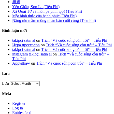
無題
Yên Châu, Sơn La (Tiểu Phi)
Xã Quài Tở và món pa pỉnh tộp! (Tiểu Phi)
Một hình thức của hạnh phúc (Tiểu Phi)
Nâng niu mầm mống nhân bản cuối cùng (Tiểu Phi)
Bình luận mới
takipçi satın al
on
Trích “Và cuộc sống còn trôi” – Tiểu Phi
Игра престолов
on
Trích “Và cuộc sống còn trôi” – Tiểu Phi
takipçi satın al
on
Trích “Và cuộc sống còn trôi” – Tiểu Phi
instagram takipçi satın al
on
Trích “Và cuộc sống còn trôi” –
Tiểu Phi
Apptelhaw
on
Trích “Và cuộc sống còn trôi” – Tiểu Phi
Lưu
Lưu
Meta
Register
Log in
Entries feed