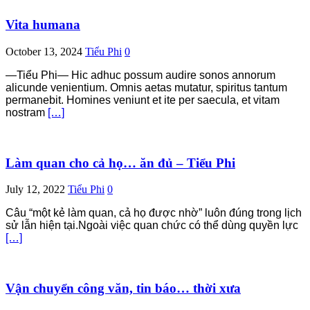
Vita humana
October 13, 2024
Tiểu Phi
0
—Tiểu Phi— Hic adhuc possum audire sonos annorum
alicunde venientium. Omnis aetas mutatur, spiritus tantum
permanebit. Homines veniunt et ite per saecula, et vitam
nostram
[…]
Làm quan cho cả họ… ăn đủ – Tiểu Phi
July 12, 2022
Tiểu Phi
0
Câu “một kẻ làm quan, cả họ được nhờ” luôn đúng trong lịch
sử lẫn hiện tại.Ngoài việc quan chức có thể dùng quyền lực
[…]
Vận chuyển công văn, tin báo… thời xưa