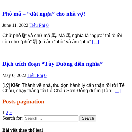
Phò mã – “dắt ngựa” cho nhà vợ!
June 11, 2022
Tiểu Phi
0
Chữ phò 駙 và chữ mã 馬. Mã 馬 nghĩa là “ngựa” thì rõ rồi
còn chữ “phò” 駙 (có âm “phò” và âm “phụ”
[…]
Dịch trích đoạn “Tùy Đường diễn nghĩa”
May 6, 2022
Tiểu Phi
0
[Lý] Kiến Thành về nhà, thu dọn hành lý cẩn thận rồi rời Tế
Châu, chạy thẳng tới Lộ Châu Sơn Đông đi tìm [Tần]
[…]
Posts pagination
1
2
»
Search for:
Bài viết theo thể loại