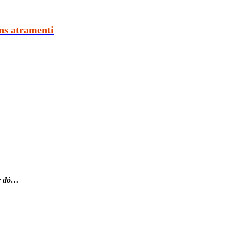
s atramenti
́y dó…