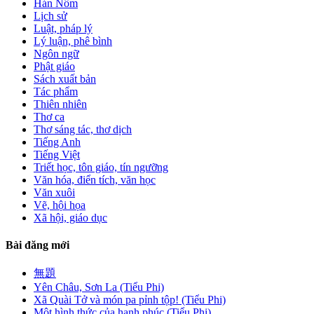
Hán Nôm
Lịch sử
Luật, pháp lý
Lý luận, phê bình
Ngôn ngữ
Phật giáo
Sách xuất bản
Tác phẩm
Thiên nhiên
Thơ ca
Thơ sáng tác, thơ dịch
Tiếng Anh
Tiếng Việt
Triết học, tôn giáo, tín ngưỡng
Văn hóa, điển tích, văn học
Văn xuôi
Vẽ, hội họa
Xã hội, giáo dục
Bài đăng mới
無題
Yên Châu, Sơn La (Tiểu Phi)
Xã Quài Tở và món pa pỉnh tộp! (Tiểu Phi)
Một hình thức của hạnh phúc (Tiểu Phi)