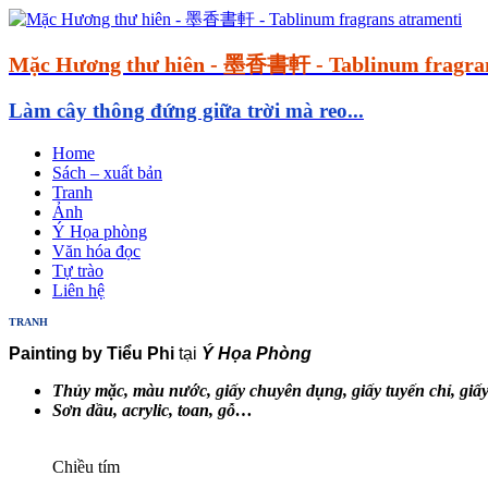
Mặc Hương thư hiên - 墨香書軒 - Tablinum fragran
Làm cây thông đứng giữa trời mà reo...
Home
Sách – xuất bản
Tranh
Ảnh
Ý Họa phòng
Văn hóa đọc
Tự trào
Liên hệ
TRANH
Painting by Tiểu Phi
tại
Ý Họa Phòng
Thủy mặc, màu nước, giấy chuyên dụng, giấy tuyến chỉ, giâ
Sơn dầu, acrylic, toan, gỗ…
Chiều tím