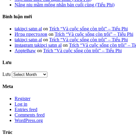
Nâng niu mầm mống nhân bản cuối cùng (Tiểu Phi)
Bình luận mới
takipçi satın al
on
Trích “Và cuộc sống còn trôi” – Tiểu Phi
Игра престолов
on
Trích “Và cuộc sống còn trôi” – Tiểu Phi
takipçi satın al
on
Trích “Và cuộc sống còn trôi” – Tiểu Phi
instagram takipçi satın al
on
Trích “Và cuộc sống còn trôi” – Ti
Apptelhaw
on
Trích “Và cuộc sống còn trôi” – Tiểu Phi
Lưu
Lưu
Meta
Register
Log in
Entries feed
Comments feed
WordPress.org
Trúc