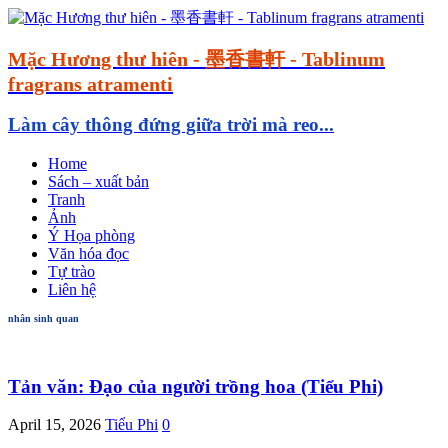
Mặc Hương thư hiên - 墨香書軒 - Tablinum
fragrans atramenti
Làm cây thông đứng giữa trời mà reo...
Home
Sách – xuất bản
Tranh
Ảnh
Ý Họa phòng
Văn hóa đọc
Tự trào
Liên hệ
nhân sinh quan
Tản văn: Đạo của người trồng hoa (Tiểu Phi)
April 15, 2026
Tiểu Phi
0