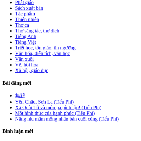
Phật giáo
Sách xuất bản
Tác phẩm
Thiên nhiên
Thơ ca
Thơ sáng tác, thơ dịch
Tiếng Anh
Tiếng Việt
Triết học, tôn giáo, tín ngưỡng
Văn hóa, điển tích, văn học
Văn xuôi
Vẽ, hội họa
Xã hội, giáo dục
Bài đăng mới
無題
Yên Châu, Sơn La (Tiểu Phi)
Xã Quài Tở và món pa pỉnh tộp! (Tiểu Phi)
Một hình thức của hạnh phúc (Tiểu Phi)
Nâng niu mầm mống nhân bản cuối cùng (Tiểu Phi)
Bình luận mới