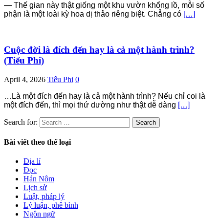
— Thế gian này thật giống một khu vườn khổng lồ, mỗi số
phận là một loài kỳ hoa dị thảo riêng biệt. Chẳng có
[…]
Cuộc đời là đích đến hay là cả một hành trình?
(Tiểu Phi)
April 4, 2026
Tiểu Phi
0
…Là một đích đến hay là cả một hành trình? Nếu chỉ coi là
một đích đến, thì mọi thứ dường như thật dễ dàng
[…]
Search for:
Bài viết theo thể loại
Địa lí
Đọc
Hán Nôm
Lịch sử
Luật, pháp lý
Lý luận, phê bình
Ngôn ngữ