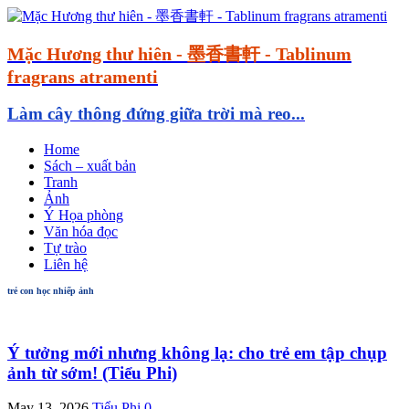
Mặc Hương thư hiên - 墨香書軒 - Tablinum
fragrans atramenti
Làm cây thông đứng giữa trời mà reo...
Home
Sách – xuất bản
Tranh
Ảnh
Ý Họa phòng
Văn hóa đọc
Tự trào
Liên hệ
trẻ con học nhiếp ảnh
Ý tưởng mới nhưng không lạ: cho trẻ em tập chụp
ảnh từ sớm! (Tiểu Phi)
May 13, 2026
Tiểu Phi
0