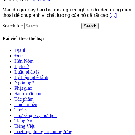
Mặc dù giờ đây hầu hết mọi người nghiệp dư đều dùng điện
thoại để chụp ảnh vì chất lượng của nó đã rất cao
[…]
Search for:
Bài viết theo thể loại
Địa lí
Đọc
Hán Nôm
Lịch sử
Luật, pháp lý
Lý luận, phê bình
Ngôn ngữ
Phật giáo
Sách xuất bản
Tác phẩm
Thiên nhiên
Thơ ca
Thơ sáng tác, thơ dịch
Tiếng Anh
Tiếng Việt
Triết học, tôn giáo, tín ngưỡng