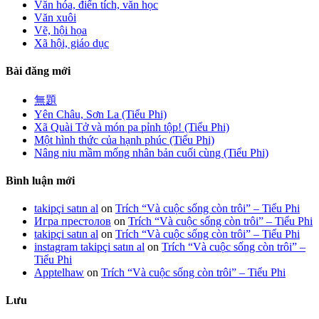
Văn hóa, điển tích, văn học
Văn xuôi
Vẽ, hội họa
Xã hội, giáo dục
Bài đăng mới
無題
Yên Châu, Sơn La (Tiểu Phi)
Xã Quài Tở và món pa pỉnh tộp! (Tiểu Phi)
Một hình thức của hạnh phúc (Tiểu Phi)
Nâng niu mầm mống nhân bản cuối cùng (Tiểu Phi)
Bình luận mới
takipçi satın al
on
Trích “Và cuộc sống còn trôi” – Tiểu Phi
Игра престолов
on
Trích “Và cuộc sống còn trôi” – Tiểu Phi
takipçi satın al
on
Trích “Và cuộc sống còn trôi” – Tiểu Phi
instagram takipçi satın al
on
Trích “Và cuộc sống còn trôi” –
Tiểu Phi
Apptelhaw
on
Trích “Và cuộc sống còn trôi” – Tiểu Phi
Lưu