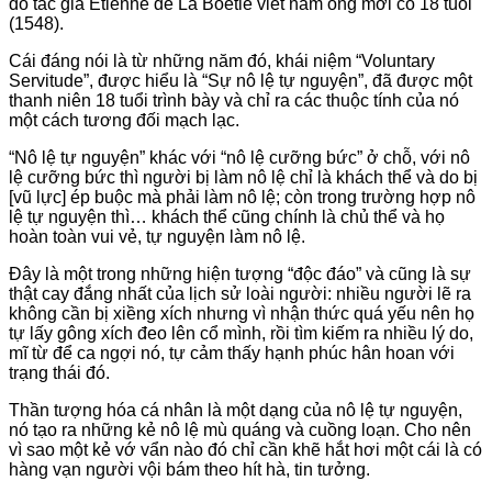
do tác giả Étienne de La Boétie viết năm ông mới có 18 tuổi
(1548).
Cái đáng nói là từ những năm đó, khái niệm “Voluntary
Servitude”, được hiểu là “Sự nô lệ tự nguyện”, đã được một
thanh niên 18 tuổi trình bày và chỉ ra các thuộc tính của nó
một cách tương đối mạch lạc.
“Nô lệ tự nguyện” khác với “nô lệ cưỡng bức” ở chỗ, với nô
lệ cưỡng bức thì người bị làm nô lệ chỉ là khách thể và do bị
[vũ lực] ép buộc mà phải làm nô lệ; còn trong trường hợp nô
lệ tự nguyện thì… khách thể cũng chính là chủ thể và họ
hoàn toàn vui vẻ, tự nguyện làm nô lệ.
Đây là một trong những hiện tượng “độc đáo” và cũng là sự
thật cay đắng nhất của lịch sử loài người: nhiều người lẽ ra
không cần bị xiềng xích nhưng vì nhận thức quá yếu nên họ
tự lấy gông xích đeo lên cổ mình, rồi tìm kiếm ra nhiều lý do,
mĩ từ để ca ngợi nó, tự cảm thấy hạnh phúc hân hoan với
trạng thái đó.
Thần tượng hóa cá nhân là một dạng của nô lệ tự nguyện,
nó tạo ra những kẻ nô lệ mù quáng và cuồng loạn. Cho nên
vì sao một kẻ vớ vẩn nào đó chỉ cần khẽ hắt hơi một cái là có
hàng vạn người vội bám theo hít hà, tin tưởng.