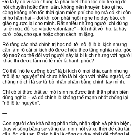
Đó là lý do vì sao chúng ta phải biết chọn lọc đối tượng để
nói chuyện hoặc đàm luận, không nên khuyên bảo gì họ,
càng không nên tốn thời gian miễn phí cho họ mà có khi còn
bị họ hãm hại – đôi khi còn phải ngồi nghe họ dạy bảo, chỉ
giáo ngược lại cho mình. Rất nhiều những người chỉ dừng
lại ở mức độ “servitude volontaire” – tốt nhất với họ, ta hãy
cười xòa, cho qua hoặc chọn cách im lặng.
Rõ ràng các nhà chính trị học nói tới nô lệ là bi kịch nhưng
cần làm rõ cái bi kịch đó được hiểu theo tầng nghĩa nào, góc
độ nào? có thể đối với người này là bi kịch nhưng với người
khác thì được làm nô lệ mới là hạnh phúc?
Có thể “nô lệ cưỡng bức” là bi kịch ở mọi khía cạnh nhưng
“nô lệ tự nguyện” thì chưa hẳn là bi kịch với nhiều người, có
chăng nó chỉ là sự từ bỏ nhân phẩm bằng chính tay mình.
Chỉ có tri thức thật sự mới sinh ra được tinh thần phản biện
đúng nghĩa – và đó chính là kháng thể mạnh nhất chống lại
“nô lệ tự nguyện”.
—
Con người cần khả năng phân tích, nhận định và phản biện,
thay vì sống bằng sự vâng dạ, nịnh hót và xu thời để cầu tài,
cầu lộc, cầu an. Phản biện là công cụ duy nhất để chống lại