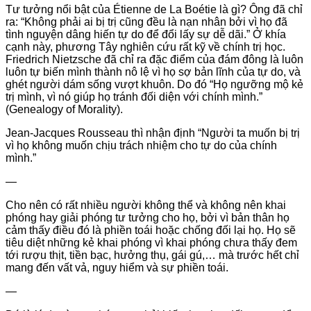
Tư tưởng nổi bật của Étienne de La Boétie là gì? Ông đã chỉ
ra: “Không phải ai bị trị cũng đều là nạn nhân bởi vì họ đã
tình nguyện dâng hiến tự do để đổi lấy sự dễ dãi.” Ở khía
cạnh này, phương Tây nghiên cứu rất kỹ về chính trị học.
Friedrich Nietzsche đã chỉ ra đặc điểm của đám đông là luôn
luôn tự biến mình thành nô lệ vì họ sợ bản lĩnh của tự do, và
ghét người dám sống vượt khuôn. Do đó “Họ ngưỡng mộ kẻ
trị mình, vì nó giúp họ tránh đối diện với chính mình.”
(Genealogy of Morality).
Jean-Jacques Rousseau thì nhận định “Người ta muốn bị trị
vì họ không muốn chịu trách nhiệm cho tự do của chính
mình.”
—
Cho nên có rất nhiều người không thể và không nên khai
phóng hay giải phóng tư tưởng cho họ, bởi vì bản thân họ
cảm thấy điều đó là phiền toái hoặc chống đối lại họ. Họ sẽ
tiêu diệt những kẻ khai phóng vì khai phóng chưa thấy đem
tới rượu thịt, tiền bạc, hưởng thụ, gái gú,… mà trước hết chỉ
mang đến vất vả, nguy hiểm và sự phiền toái.
—