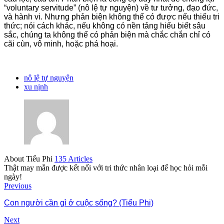
“voluntary servitude” (nô lệ tự nguyện) về tư tưởng, đạo đức,
và hành vi. Nhưng phản biện không thể có được nếu thiếu tri
thức; nói cách khác, nếu không có nền tảng hiểu biết sâu
sắc, chúng ta không thể có phản biện mà chắc chắn chỉ có
cãi cùn, vô minh, hoặc phá hoại.
nô lệ tự nguyện
xu nịnh
About Tiểu Phi
135 Articles
Thật may mắn được kết nối với tri thức nhân loại để học hỏi mỗi
ngày!
Previous
Con người cần gì ở cuộc sống? (Tiểu Phi)
Next