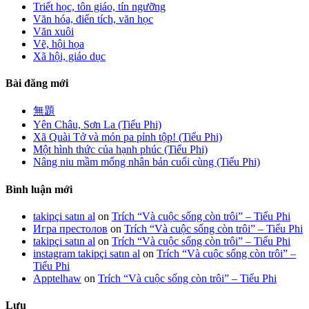
Triết học, tôn giáo, tín ngưỡng
Văn hóa, điển tích, văn học
Văn xuôi
Vẽ, hội họa
Xã hội, giáo dục
Bài đăng mới
無題
Yên Châu, Sơn La (Tiểu Phi)
Xã Quài Tở và món pa pỉnh tộp! (Tiểu Phi)
Một hình thức của hạnh phúc (Tiểu Phi)
Nâng niu mầm mống nhân bản cuối cùng (Tiểu Phi)
Bình luận mới
takipçi satın al
on
Trích “Và cuộc sống còn trôi” – Tiểu Phi
Игра престолов
on
Trích “Và cuộc sống còn trôi” – Tiểu Phi
takipçi satın al
on
Trích “Và cuộc sống còn trôi” – Tiểu Phi
instagram takipçi satın al
on
Trích “Và cuộc sống còn trôi” –
Tiểu Phi
Apptelhaw
on
Trích “Và cuộc sống còn trôi” – Tiểu Phi
Lưu