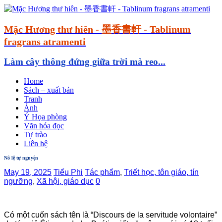
Mặc Hương thư hiên - 墨香書軒 - Tablinum
fragrans atramenti
Làm cây thông đứng giữa trời mà reo...
Home
Sách – xuất bản
Tranh
Ảnh
Ý Họa phòng
Văn hóa đọc
Tự trào
Liên hệ
Nô lệ tự nguyện
May 19, 2025
Tiểu Phi
Tác phẩm
,
Triết học, tôn giáo, tín
ngưỡng
,
Xã hội, giáo dục
0
Có một cuốn sách tên là “Discours de la servitude volontaire”