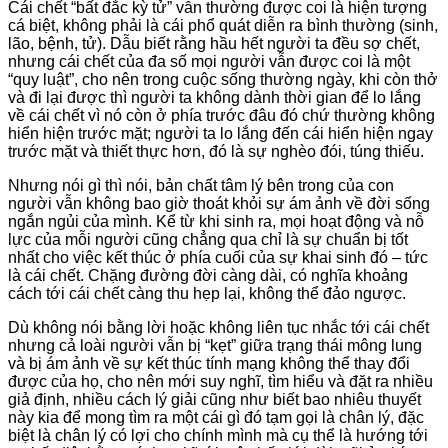
Cái chết “bất đắc kỳ tử” vẫn thường được coi là hiện tượng
cá biệt, không phải là cái phổ quát diễn ra bình thường (sinh,
lão, bệnh, tử). Dẫu biết rằng hầu hết người ta đều sợ chết,
nhưng cái chết của đa số mọi người vẫn được coi là một
“quy luật”, cho nên trong cuộc sống thường ngày, khi còn thở
và đi lại được thì người ta không dành thời gian để lo lắng
về cái chết vì nó còn ở phía trước đâu đó chứ thường không
hiển hiện trước mặt; người ta lo lắng đến cái hiển hiện ngay
trước mặt và thiết thực hơn, đó là sự nghèo đói, túng thiếu.
Nhưng nói gì thì nói, bản chất tâm lý bên trong của con
người vẫn không bao giờ thoát khỏi sự ám ảnh về đời sống
ngắn ngủi của mình. Kể từ khi sinh ra, mọi hoạt động và nỗ
lực của mỗi người cũng chẳng qua chỉ là sự chuẩn bị tốt
nhất cho việc kết thúc ở phía cuối của sự khai sinh đó – tức
là cái chết. Chặng đường đời càng dài, có nghĩa khoảng
cách tới cái chết càng thu hẹp lại, không thể đảo ngược.
Dù không nói bằng lời hoặc không liên tục nhắc tới cái chết
nhưng cả loài người vẫn bị “kẹt” giữa trạng thái mông lung
và bị ám ảnh về sự kết thúc tính mạng không thể thay đổi
được của họ, cho nên mới suy nghĩ, tìm hiểu và đặt ra nhiều
giả định, nhiều cách lý giải cũng như biết bao nhiêu thuyết
này kia để mong tìm ra một cái gì đó tạm gọi là chân lý, đặc
biệt là chân lý có lợi cho chính mình mà cụ thể là hướng tới