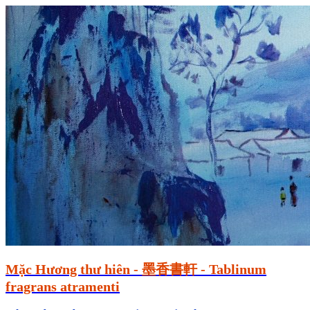
Mặc Hương thư hiên - 墨香書軒 - Tablinum
fragrans atramenti