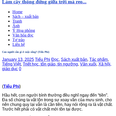
Làm cây thông đứng giữa trời mà reo...
Home
Sách – xuất bản
Tranh
Ảnh
Ý Họa phòng
Văn hóa đọc
Tự trào
Liên hệ
Con người cần gì ở cuộc sống? (Tiểu Phi)
January 13, 2025
Tiểu Phi
Đọc
,
Sách xuất bản
,
Tác phẩm
,
Tiếng Việt
,
Triết học, tôn giáo, tín ngưỡng
,
Văn xuôi
,
Xã hội,
giáo dục
0
(
Tiểu Phi
)
Hầu hết, con người bình thường đều nghĩ ngay đến “tiền”.
Đa số chúng ta vật lộn trong sự xoay vần của mưu sinh, cho
nên chung quy lại vẫn là cần tiền, hay nói rộng ra là vật chất.
Trước hết phải có vật chất mới tồn tại được.