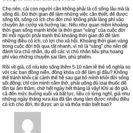
Cho nên, cái con người cần không phải là cố sống lâu mà là
sống đủ. Đủ thời gian để làm những việc cần thiết, để được
sống tốt, sống có ích cho đời chứ không phải lãng phí vào
chuyện ăn cướp và hưởng lạc. Nếu như quan niệm khoảng
thời gian sống mạnh khỏe là thời gian “vàng” của cuộc đời
thì mỗi người phải tranh thủ khoảng thời gian đó để làm
những điều có ích, có lợi cho xã hội. Khoảng thời gian vàng
trong cuộc đời trôi qua rất nhanh, vì nó là “vàng” cho nên dễ
đánh lừa chủ nhân, dụ dỗ các vị chủ nhân tiêu pha hoang
phí vào những chuyện sai lầm, phù phiếm.
Rồi về già, cố níu kéo sống thêm 5-10 năm lê thê vô nghĩa so
với các bạn đồng niên, đồng khóa có để làm gì đâu? Không
thể tránh khỏi cái cảnh thế hệ sau gạt bỏ mình khỏi đời sống
sôi động; chỉ còn mình nằm thở, phải uống đủ loại thuốc để
tồn tại âm thầm, chờ hết ngày hết tháng là vậy! Khi ai đó già
cả đến mức buông xuôi và bất lực, liệu có từng nghĩ, giá như
những ngày tháng xưa kia đã tận dụng làm được nhiều điều
có ích cho đời, thì được an ủi và thỏa mãn biết bao?