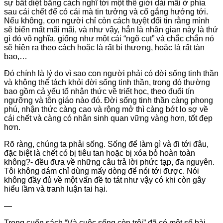
sự bất diệt bằng cách nghĩ tới một thế giới dài mãi ở phía
sau cái chết để có cái mà tin tưởng và cố gắng hướng tới.
Nếu không, con người chỉ còn cách tuyệt đối tin rằng mình
sẽ biến mất mãi mãi, và như vậy, hẳn là nhân gian này là thứ
gì đó vô nghĩa, giống như một cái “ngõ cụt” và chắc chắn nó
sẽ hiện ra theo cách hoặc là rất bi thương, hoặc là rất tàn
bạo,…
Đó chính là lý do vì sao con người phải có đời sống tinh thần
và không thể tách khỏi đời sống tinh thần, trong đó thường
bao gồm cả yếu tố nhận thức về triết học, theo đuổi tín
ngưỡng và tôn giáo nào đó. Đời sống tinh thần càng phong
phú, nhận thức càng cao và rộng mở thì càng bớt lo sợ về
cái chết và càng có nhân sinh quan vững vàng hơn, tốt đẹp
hơn.
Rõ ràng, chúng ta phải sống. Sống để làm gì và đi tới đâu,
đặc biệt là chết có bị tiêu tan hoặc bị xóa bỏ hoàn toàn
không?- đều đưa về những câu trả lời phức tạp, đa nguyên.
Tôi không dám chỉ dùng mấy dòng để nói tới được. Nói
không đầy đủ về một vấn đề to tát như vậy có khi còn gây
hiểu lầm và tranh luận tai hại.
—
Trong cuốn sách “Và cuộc sống còn trôi” đã có một số bài