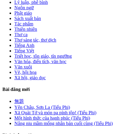
Lý luận, phê bình
Ngôn ngữ
Phật giáo
Sách xuất bản
Tác phẩm
Thiên nhiên
Thơ ca
Thơ sáng tác, thơ dịch
Tiếng Anh
Tiếng Việt
Triết học, tôn giáo, tín ngưỡng
Văn hóa, điển tích, văn học
Văn xuôi
Vẽ, hội họa
Xã hội, giáo dục
Bài đăng mới
無題
Yên Châu, Sơn La (Tiểu Phi)
Xã Quài Tở và món pa pỉnh tộp! (Tiểu Phi)
Một hình thức của hạnh phúc (Tiểu Phi)
Nâng niu mầm mống nhân bản cuối cùng (Tiểu Phi)