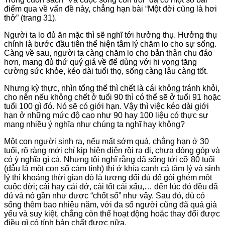
điểm qua về vấn đề này, chẳng hạn bài “Một đời cũng là hơi
thở” (trang 31).
Người ta lo đủ ăn mặc thì sẽ nghĩ tới hưởng thụ. Hưởng thụ
chính là bước đầu tiên thể hiện tâm lý chăm lo cho sự sống.
Càng về sau, người ta càng chăm lo cho bản thân chu đáo
hơn, mang đủ thứ quý giá về để dùng với hi vọng tăng
cường sức khỏe, kéo dài tuổi thọ, sống càng lâu càng tốt.
Nhưng kỳ thực, nhìn tổng thể thì chết là cái không tránh khỏi,
cho nên nếu không chết ở tuổi 90 thì có thể sẽ ở tuổi 91 hoặc
tuổi 100 gì đó. Nó sẽ có giới hạn. Vậy thì việc kéo dài giới
hạn ở những mức độ cao như 90 hay 100 liệu có thực sự
mang nhiều ý nghĩa như chúng ta nghĩ hay không?
Một con người sinh ra, nếu mất sớm quá, chẳng hạn ở 30
tuổi, rõ ràng mới chỉ kịp hiện diện rồi ra đi, chưa đóng góp và
có ý nghĩa gì cả. Nhưng tôi nghĩ rằng đã sống tới cỡ 80 tuổi
(dẫu là một con số cảm tính) thì ở khía cạnh cả tâm lý và sinh
lý thì khoảng thời gian đó là tương đối đủ để gói ghém một
cuộc đời; cái hay cái dở, cái tốt cái xấu,… đến lúc đó đều đã
đủ và nó gần như được “chốt sổ” như vậy. Sau đó, dù có
sống thêm bao nhiêu năm, với đa số người cũng đã quá già
yếu và suy kiệt, chẳng còn thể hoạt động hoặc thay đổi được
điều gì có tính bản chất được nữa.