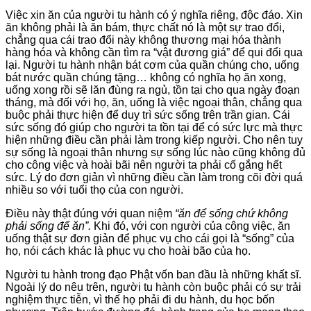
Việc xin ăn của người tu hành có ý nghĩa riêng, độc đáo. Xin
ăn không phải là ăn bám, thực chất nó là một sự trao đổi,
chẳng qua cái trao đổi này không thương mại hóa thành
hàng hóa và không cần tìm ra “vật đương giá” để qui đổi qua
lại. Người tu hành nhận bát cơm của quần chúng cho, uống
bát nước quần chúng tặng… không có nghĩa họ ăn xong,
uống xong rồi sẽ lăn đùng ra ngủ, tồn tại cho qua ngày đoạn
tháng, mà đối với họ, ăn, uống là việc ngoại thân, chẳng qua
buộc phải thực hiện để duy trì sức sống trên trần gian. Cái
sức sống đó giúp cho người ta tồn tại để có sức lực mà thực
hiện những điều cần phải làm trong kiếp người. Cho nên tuy
sự sống là ngoại thân nhưng sự sống lúc nào cũng không đủ
cho công việc và hoài bãi nên người ta phải cố gắng hết
sức. Lý do đơn giản vì những điều cần làm trong cõi đời quá
nhiều so với tuổi thọ của con người.
Điều này thật đúng với quan niệm
“ăn để sống chứ không
phải sống để ăn”.
Khi đó, với con người của công việc, ăn
uống thật sự đơn giản để phục vụ cho cái gọi là “sống” của
họ, nói cách khác là phục vụ cho hoài bão của họ.
Người tu hành trong đạo Phật vốn ban đầu là những khất sĩ.
Ngoài lý do nêu trên, người tu hành còn buộc phải có sự trải
nghiệm thực tiễn, vì thế họ phải đi du hành, du học bốn