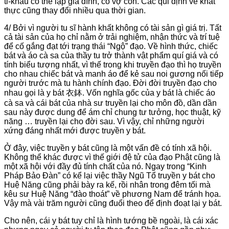
tỉ-khâu có thể lập gia đình, có vợ con. Các qui định về khất
thực cũng thay đổi nhiều qua thời gian.
4/ Bởi vì người tu sĩ hành khất không có tài sản gì giá trị. Tất
cả tài sản của họ chỉ nằm ở trải nghiệm, nhận thức và trí tuệ
để cố gắng đạt tới trạng thái “Ngộ” đạo. Về hình thức, chiếc
bát và áo cà sa của thầy tu trở thành vật phẩm quí giá và có
tính biểu tượng nhất, vì thế trong khi truyền đạo thì họ truyền
cho nhau chiếc bát và manh áo để kẻ sau noi gương nối tiếp
người trước mà tu hành chính đạo. Đời đời truyền đạo cho
nhau gọi là y bát 衣鉢. Vốn nghĩa gốc của y bát là chiếc áo
cà sa và cái bát của nhà sư truyền lại cho môn đồ, dần dần
sau này được dung để ám chỉ chung tư tưởng, học thuật, kỹ
năng … truyền lại cho đời sau. Vì vậy, chỉ những người
xứng đáng nhất mới được truyền y bát.
Ở đây, việc truyền y bát cũng là một vấn đề có tính xã hội.
Không thể khác được vì thế giới đệ tử của đạo Phật cũng là
một xã hội với đầy đủ tính chất của nó. Ngay trong “Kinh
Pháp Bảo Đàn” có kể lại việc thầy Ngũ Tổ truyền y bát cho
Huệ Năng cũng phải bày ra kế, rồi nhân trong đêm tối mà
kêu sư Huệ Năng “đào thoát” về phương Nam để tránh họa.
Vậy mà vài trăm người cũng đuổi theo để định đoạt lại y bát.
Cho nên, cái y bát tuy chỉ là hình tướng bề ngoài, là cái xác