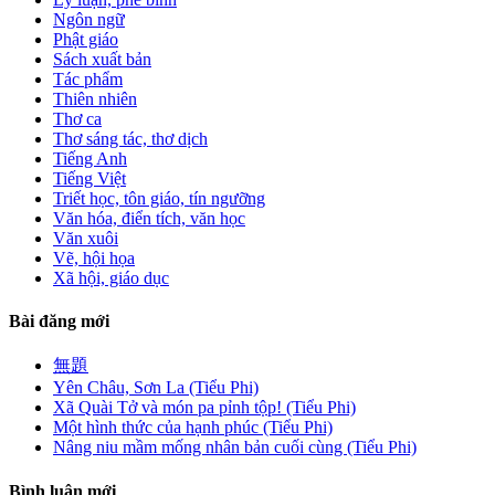
Ngôn ngữ
Phật giáo
Sách xuất bản
Tác phẩm
Thiên nhiên
Thơ ca
Thơ sáng tác, thơ dịch
Tiếng Anh
Tiếng Việt
Triết học, tôn giáo, tín ngưỡng
Văn hóa, điển tích, văn học
Văn xuôi
Vẽ, hội họa
Xã hội, giáo dục
Bài đăng mới
無題
Yên Châu, Sơn La (Tiểu Phi)
Xã Quài Tở và món pa pỉnh tộp! (Tiểu Phi)
Một hình thức của hạnh phúc (Tiểu Phi)
Nâng niu mầm mống nhân bản cuối cùng (Tiểu Phi)
Bình luận mới