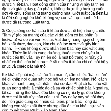
được Niết-bàn. Hoạt động chính của những vị này là thiền
định và giảng dạy giáo pháp, không được thụ hưởng cuộc
đời và chịu sống lang thang không nhà. Giới luật của tỉ-khâu
là đời sống nghèo khổ, không vợ con và thực hành từ bi,
được đề ra trong Luật tạng.
3/ Cuộc sống cơ hàn của tỉ-khâu được thể hiện trong chiếc
“Tam y” (áo ba manh) của các vị đó, gồm có ba phần (s:
tricīvara) và do vải vụn kết lại. Vật dụng hàng ngày chỉ gồm
bát khất thực, dao cạo, kim chỉ, đồ lọc nước và gậy kinh
hành. Tỉ-khâu không được nhận tiền bạc hay các vật dụng
khác. Thức ăn là do cúng dường, thuốc men chủ yếu là
nước tiểu thú vật. Tuy nhiên đó là một bộ trang bị “đầy đủ
nhất” có thể, còn trên thực tế rất nhiều tỉ-khâu chỉ có mỗi bộ y
phục và chiếc bát mà thôi.
Kẻ khất sĩ phải mặc cái áo “ba manh”, cầm chiếc “bát xin ăn”
để đi khắp nơi quan sát, học hỏi và chiêm nghiệm. Nói cách
khác về hành trang cá nhân, nhà sư đạo Phật có hai bảo vật
quan trọng nhất là chiếc áo cà sa và chiếc bình bát. Ngoài ra,
tất cả những thứ khác đều không có nghĩa lý gì, đều không
được coi là vật tùy thân của tu sĩ. Tuy ngày nay xã hội thay
đổi, tôn giáo cũng có nhiều cải biến, phái Bắc Tông đã
không còn việc khất thực nhưng dấu ấn của khất thực vẫn
còn rõ nét trong Phật Giáo Nam Tông.