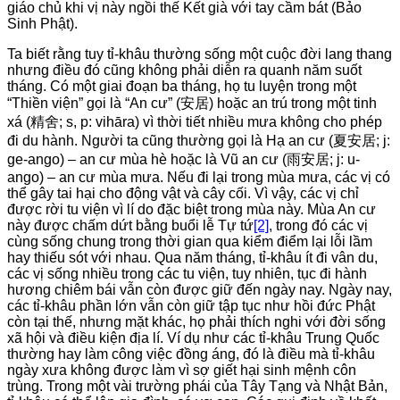
giáo chủ khi vị này ngồi thế Kết già với tay cầm bát (Bảo
Sinh Phật).
Ta biết rằng tuy tỉ-khâu thường sống một cuộc đời lang thang
nhưng điều đó cũng không phải diễn ra quanh năm suốt
tháng. Có một giai đoạn ba tháng, họ tu luyện trong một
“Thiền viện” gọi là “An cư” (安居) hoặc an trú trong một tinh
xá (精舍; s, p: vihāra) vì thời tiết nhiều mưa không cho phép
đi du hành. Người ta cũng thường gọi là Hạ an cư (夏安居; j:
ge-ango) – an cư mùa hè hoặc là Vũ an cư (雨安居; j: u-
ango) – an cư mùa mưa. Nếu đi lại trong mùa mưa, các vị có
thể gây tai hại cho động vật và cây cối. Vì vậy, các vị chỉ
được rời tu viện vì lí do đặc biệt trong mùa này. Mùa An cư
này được chấm dứt bằng buổi lễ Tự tứ
[2]
, trong đó các vị
cùng sống chung trong thời gian qua kiểm điểm lại lỗi lầm
hay thiếu sót với nhau. Qua năm tháng, tỉ-khâu ít đi vân du,
các vị sống nhiều trong các tu viện, tuy nhiên, tục đi hành
hương chiêm bái vẫn còn được giữ đến ngày nay. Ngày nay,
các tỉ-khâu phần lớn vẫn còn giữ tập tục như hồi đức Phật
còn tại thế, nhưng mặt khác, họ phải thích nghi với đời sống
xã hội và điều kiện địa lí. Ví dụ như các tỉ-khâu Trung Quốc
thường hay làm công việc đồng áng, đó là điều mà tỉ-khâu
ngày xưa không được làm vì sợ giết hại sinh mệnh côn
trùng. Trong một vài trường phái của Tây Tạng và Nhật Bản,