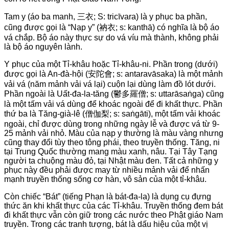
Tam y (áo ba manh, 三衣; S: tricīvara) là y phục ba phần,
cũng được gọi là “Nạp y” (衲衣; s: kanthā) có nghĩa là bộ áo
vá chắp. Bộ áo này thực sự do vá víu mà thành, không phải
là bộ áo nguyên lành.
Y phục của một Tỉ-khâu hoặc Tỉ-khâu-ni. Phần trong (dưới)
được gọi là An-đà-hội (安陀會; s: antaravāsaka) là một mảnh
vải vá (năm mảnh vải vá lại) cuộn lại dùng làm đồ lót dưới.
Phần ngoài là Uất-đa-la-tăng (鬱多羅僧; s: uttarāsaṅga) cũng
là một tấm vải vá dùng để khoác ngoài để đi khất thực. Phần
thứ ba là Tăng-già-lê (僧伽梨; s: saṅgāti), một tấm vải khoác
ngoài, chỉ được dùng trong những ngày lễ và được vá từ 9-
25 mảnh vải nhỏ. Màu của nạp y thường là màu vàng nhưng
cũng thay đổi tùy theo tông phái, theo truyền thống. Tăng, ni
tại Trung Quốc thường mang màu xanh, nâu. Tại Tây Tạng
người ta chuộng màu đỏ, tại Nhật màu đen. Tất cả những y
phục này đều phải được may từ nhiều mảnh vải để nhấn
mạnh truyền thống sống cơ hàn, vô sản của một tỉ-khâu.
Còn chiếc “Bát” (tiếng Phạn là bát-đa-la) là dụng cụ đựng
thức ăn khi khất thực của các Tỉ-khâu. Truyền thống đem bát
đi khất thực vẫn còn giữ trong các nước theo Phật giáo Nam
truyền. Trong các tranh tượng, bát là dấu hiệu của một vị