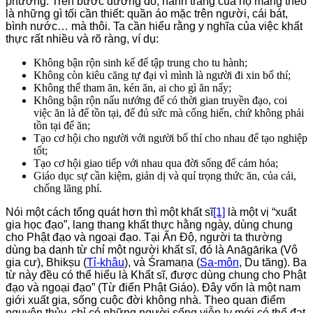
phương. Trên bước đường đó, hành trang của họ mang theo
là những gì tối cần thiết: quần áo mặc trên người, cái bát,
bình nước… mà thôi. Ta cần hiểu rằng y nghĩa của việc khất
thực rất nhiều và rõ ràng, ví dụ:
Không bận rộn sinh kế để tập trung cho tu hành;
Không còn kiêu căng tự đại vì mình là người đi xin bố thí;
Không thể tham ăn, kén ăn, ai cho gì ăn nấy;
Không bận rộn nấu nướng để có thời gian truyền đạo, coi
việc ăn là để tồn tại, để đủ sức mà cống hiến, chứ không phải
tồn tại để ăn;
Tạo cơ hội cho người với người bố thí cho nhau để tạo nghiệp
tốt;
Tạo cơ hội giao tiếp với nhau qua đời sống để cảm hóa;
Giáo dục sự cần kiệm, giản dị và quí trọng thức ăn, của cải,
chống lãng phí.
Nói một cách tổng quát hơn thì một khất sĩ
[1]
là một vị “xuất
gia học đạo”, lang thang khất thực hằng ngày, dùng chung
cho Phật đạo và ngoại đạo. Tại Ấn Ðộ, người ta thường
dùng ba danh từ chỉ một người khất sĩ, đó là Anāgārika (Vô
gia cư), Bhikṣu (
Tỉ-khâu
), và Śramaṇa (
Sa-môn
, Du tăng). Ba
từ này đều có thể hiểu là Khất sĩ, được dùng chung cho Phật
đạo và ngoại đạo” (Từ điển Phật Giáo). Đây vốn là một nam
giới xuất gia, sống cuộc đời không nhà. Theo quan điểm
nguyên thủy, chỉ có những người sống viễn ly mới có thể đạt