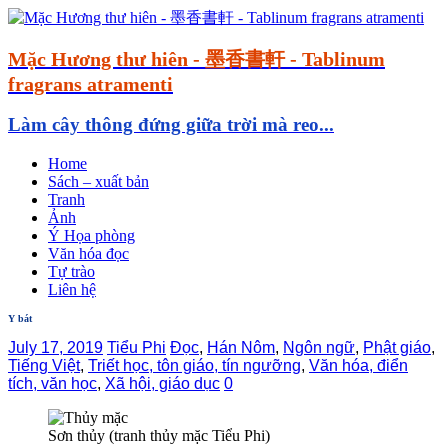
Mặc Hương thư hiên - 墨香書軒 - Tablinum
fragrans atramenti
Làm cây thông đứng giữa trời mà reo...
Home
Sách – xuất bản
Tranh
Ảnh
Ý Họa phòng
Văn hóa đọc
Tự trào
Liên hệ
Y bát
July 17, 2019
Tiểu Phi
Đọc
,
Hán Nôm
,
Ngôn ngữ
,
Phật giáo
,
Tiếng Việt
,
Triết học, tôn giáo, tín ngưỡng
,
Văn hóa, điển
tích, văn học
,
Xã hội, giáo dục
0
Sơn thủy (tranh thủy mặc Tiểu Phi)