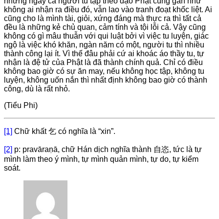
nhưng ngay cả người tu tập theo đạo Phật cũng gần như
không ai nhận ra điều đó, vẫn lao vào tranh đoạt khốc liệt. Ai
cũng cho là mình tài, giỏi, xứng đáng mà thực ra thì tất cả
đều là những kẻ chủ quan, cảm tính và tội lỗi cả. Vậy cũng
không có gì mâu thuẫn với qui luật bởi vì việc tu luyện, giác
ngộ là việc khó khăn, ngàn năm có một, người tu thì nhiều
thành công lại ít. Vì thế đâu phải cứ ai khoác áo thầy tu, tự
nhận là đệ tử của Phật là đã thành chính quả. Chỉ có điều
không bao giờ có sự ăn may, nếu không học tập, không tu
luyện, không uốn nắn thì nhất định không bao giờ có thành
công, dù là rất nhỏ.
(Tiểu Phi)
[1]
Chữ khất 乞 có nghĩa là “xin”.
[2]
p: pravāraṇā, chữ Hán dịch nghĩa thành 自恣, tức là tự
mình làm theo ý mình, tự mình quản mình, tự do, tự kiểm
soát.