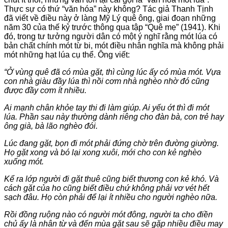
Thực sự có thứ “văn hóa” này không? Tác giả Thanh Tịnh
đã viết về điều này ở làng Mỹ Lý quê ông, giai đoạn những
năm 30 của thế kỷ trước thông qua tập “Quê mẹ” (1941). Khi
đó, trong tư tưởng người dân có một ý nghĩ rằng mót lúa có
bản chất chính mót từ bi, mót điều nhân nghĩa mà không phải
mót những hạt lúa cụ thể. Ông viết:
“Ở vùng quê đã có mùa gặt, thì cùng lúc ấy có mùa mót. Vựa
con nhà giàu đầy lúa thì nồi cơm nhà nghèo nhờ đó cũng
được đầy cơm ít nhiều.
Ai mạnh chân khỏe tay thi đi làm giúp. Ai yếu ớt thì đi mót
lúa. Phần sau này thường dành riêng cho đàn bà, con trẻ hay
ông già, bà lão nghèo đói.
Lúc đang gặt, bọn đi mót phải đứng chờ trên đường giường.
Họ gặt xong và bó lại xong xuôi, mới cho con kẻ nghèo
xuống mót.
Kể ra lớp người đi gặt thuê cũng biết thương con kẻ khó. Và
cách gặt của ho cũng biết điều chứ không phải vơ vét hết
sạch đâu. Họ còn phải để lại ít nhiều cho người nghèo nữa.
Rồi đồng ruộng nào có người mót đông, người ta cho điền
chủ ấy là nhân từ và đến mùa gặt sau sẽ gặp nhiều điều may