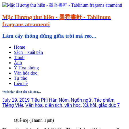
Mặc Hương thư hiên - 墨香書軒 - Tablinum
fragrans atramenti
Làm cây thông đứng giữa trời mà reo...
Home
Sách – xuất bản
Tranh
Ảnh
Ý Họa phòng
Văn hóa đọc
Tự trào
Liên hệ
“Mót lúa” cũng cần văn hóa…
July 19, 2019
Tiểu Phi
Hán Nôm
,
Ngôn ngữ
,
Tác phẩm
,
Tiếng Việt
,
Văn hóa, điển tích, văn học
,
Xã hội, giáo dục
7
Quê mẹ (Thanh Tịnh)