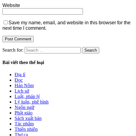
Website
Save my name, email, and website in this browser for the
next time I comment.
Search for:
Bài viết theo thể loại
Địa lí
Đọc
Hán Nôm
Lịch sử
Luật, pháp lý
Lý luận, phê bình
Ngôn ngữ
Phật giáo
Sách xuất bản
Tác phẩm
Thiên nhiên
Thơ ca