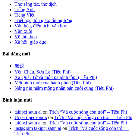
Thơ sáng tác, thơ dịch
Tiếng Anh
Tiếng Việt
Triết học, tôn giáo, tín ngưỡng
Văn hóa, điển tích, văn học
Văn xuôi
Vẽ, hội họa
Xã hội, giáo dục
Bài đăng mới
無題
Yên Châu, Sơn La (Tiểu Phi)
Xã Quài Tở và món pa pỉnh tộp! (Tiểu Phi)
Một hình thức của hạnh phúc (Tiểu Phi)
Nâng niu mầm mống nhân bản cuối cùng (Tiểu Phi)
Bình luận mới
takipçi satın al
on
Trích “Và cuộc sống còn trôi” – Tiểu Phi
Игра престолов
on
Trích “Và cuộc sống còn trôi” – Tiểu Phi
takipçi satın al
on
Trích “Và cuộc sống còn trôi” – Tiểu Phi
instagram takipçi satın al
on
Trích “Và cuộc sống còn trôi” –
Tiểu Phi