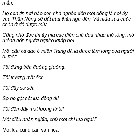
mắn.
Họ còn tin nơi nào con nhà nghèo đến mót đông là nơi ấy
vua Thần Nông sẽ dắt trâu thần ngự đến. Và mùa sau chắc
chắn ở đó được mùa.
Cũng nhờ đức tin ấy mà các điền chủ đua nhau mở lòng, mở
ruộng đón người nghèo khắp nơi.
Một câu ca dao ở miền Trung đã tả được tấm lòng của người
đi mót:
Tôi đứng trên đường giường,
Tôi trương mắt ếch.
Tôi đây sợ sệt,
Sợ họ gặt hết lúa đồng đi!
Tôi đến đây mót lượng từ bi!
Mót điều nhân nghĩa, chứ mót chi lúa ngài.”
Mót lúa cũng cần văn hóa.