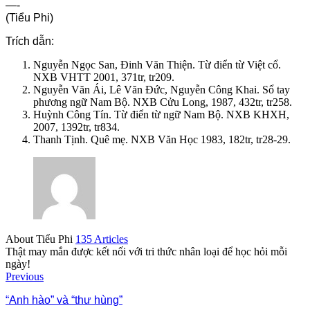
—-
(Tiểu Phi)
Trích dẫn:
Nguyễn Ngọc San, Đinh Văn Thiện. Từ điển từ Việt cổ.
NXB VHTT 2001, 371tr, tr209.
Nguyễn Văn Ái, Lê Văn Đức, Nguyễn Công Khai. Sổ tay
phương ngữ Nam Bộ. NXB Cửu Long, 1987, 432tr, tr258.
Huỳnh Công Tín. Từ điển từ ngữ Nam Bộ. NXB KHXH,
2007, 1392tr, tr834.
Thanh Tịnh. Quê mẹ. NXB Văn Học 1983, 182tr, tr28-29.
About Tiểu Phi
135 Articles
Thật may mắn được kết nối với tri thức nhân loại để học hỏi mỗi
ngày!
Previous
“Anh hào” và “thư hùng”