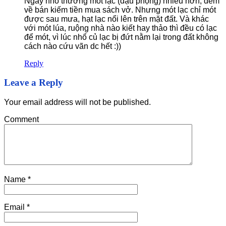
Ngày nhỏ thường mót lạc (đậu phộng) nhiều hơn, đem
về bán kiếm tiền mua sách vở. Nhưng mót lạc chỉ mót
được sau mưa, hạt lạc nổi lên trên mặt đất. Và khác
với mót lúa, ruộng nhà nào kiết hay thảo thì đều có lạc
để mót, vì lúc nhổ củ lạc bị đứt nằm lại trong đất không
cách nào cứu vãn dc hết :))
Reply
Leave a Reply
Your email address will not be published.
Comment
Name
*
Email
*