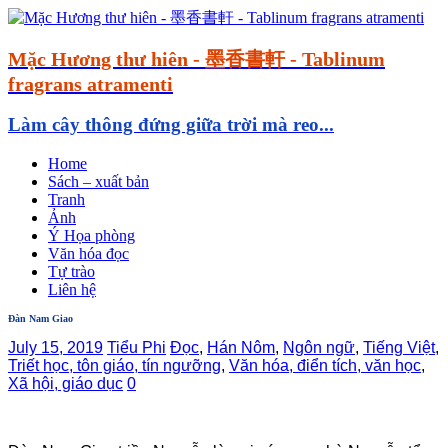
Mặc Hương thư hiên - 墨香書軒 - Tablinum
fragrans atramenti
Làm cây thông đứng giữa trời mà reo...
Home
Sách – xuất bản
Tranh
Ảnh
Ý Họa phòng
Văn hóa đọc
Tự trào
Liên hệ
Đàn Nam Giao
July 15, 2019
Tiểu Phi
Đọc
,
Hán Nôm
,
Ngôn ngữ
,
Tiếng Việt
,
Triết học, tôn giáo, tín ngưỡng
,
Văn hóa, điển tích, văn học
,
Xã hội, giáo dục
0