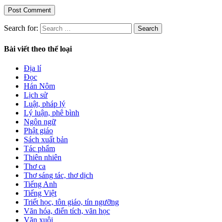
Search for:
Bài viết theo thể loại
Địa lí
Đọc
Hán Nôm
Lịch sử
Luật, pháp lý
Lý luận, phê bình
Ngôn ngữ
Phật giáo
Sách xuất bản
Tác phẩm
Thiên nhiên
Thơ ca
Thơ sáng tác, thơ dịch
Tiếng Anh
Tiếng Việt
Triết học, tôn giáo, tín ngưỡng
Văn hóa, điển tích, văn học
Văn xuôi