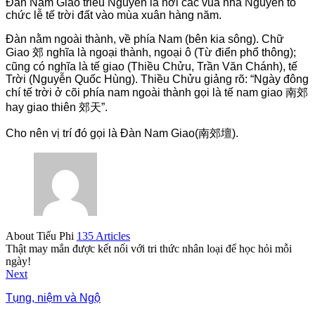
Đàn Nam Giao triều Nguyễn là nơi các vua nhà Nguyễn tổ
chức lễ tế trời đất vào mùa xuân hàng năm.
Đàn nằm ngoài thành, về phía Nam (bên kia sông). Chữ
Giao 郊 nghĩa là ngoại thành, ngoại ô (Từ điển phổ thông);
cũng có nghĩa là tế giao (Thiều Chửu, Trần Văn Chánh), tế
Trời (Nguyễn Quốc Hùng). Thiều Chửu giảng rõ: “Ngày đông
chí tế trời ở cõi phía nam ngoài thành gọi là tế nam giao 南郊
hay giao thiên 郊天”.
Cho nên vị trí đó gọi là Đàn Nam Giao(南郊壇).
About Tiểu Phi
135 Articles
Thật may mắn được kết nối với tri thức nhân loại để học hỏi mỗi
ngày!
Next
Tụng, niệm và Ngộ