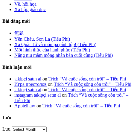
Vẽ, hội họa
Xã hội, giáo dục
Bài đăng mới
無題
Yên Châu, Sơn La (Tiểu Phi)
Xã Quài Tở và món pa pỉnh tộp! (Tiểu Phi)
Một hình thức của hạnh phúc (Tiểu Phi)
Nâng niu mầm mống nhân bản cuối cùng (Tiểu Phi)
Bình luận mới
takipçi satın al
on
Trích “Và cuộc sống còn trôi” – Tiểu Phi
Игра престолов
on
Trích “Và cuộc sống còn trôi” – Tiểu Phi
takipçi satın al
on
Trích “Và cuộc sống còn trôi” – Tiểu Phi
instagram takipçi satın al
on
Trích “Và cuộc sống còn trôi” –
Tiểu Phi
Apptelhaw
on
Trích “Và cuộc sống còn trôi” – Tiểu Phi
Lưu
Lưu