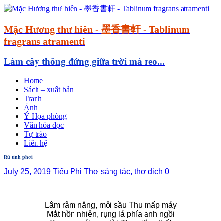
Mặc Hương thư hiên - 墨香書軒 - Tablinum
fragrans atramenti
Làm cây thông đứng giữa trời mà reo...
Home
Sách – xuất bản
Tranh
Ảnh
Ý Họa phòng
Văn hóa đọc
Tự trào
Liên hệ
Rũ tình phơi
July 25, 2019
Tiểu Phi
Thơ sáng tác, thơ dịch
0
Lâm râm nắng, môi sầu Thu mấp máy
Mắt hồn nhiên, rụng lá phía anh ngồi