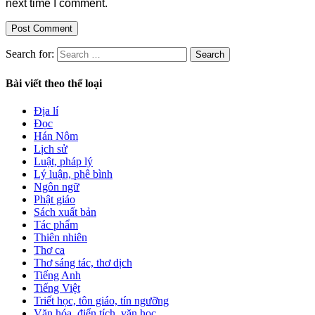
next time I comment.
Search for:
Bài viết theo thể loại
Địa lí
Đọc
Hán Nôm
Lịch sử
Luật, pháp lý
Lý luận, phê bình
Ngôn ngữ
Phật giáo
Sách xuất bản
Tác phẩm
Thiên nhiên
Thơ ca
Thơ sáng tác, thơ dịch
Tiếng Anh
Tiếng Việt
Triết học, tôn giáo, tín ngưỡng
Văn hóa, điển tích, văn học