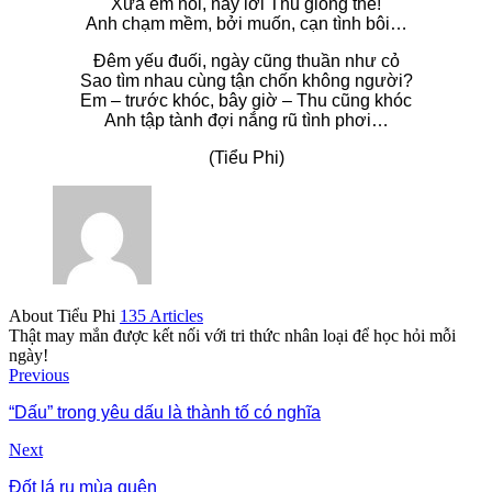
Xưa em nói, nay lời Thu giống thế!
Anh chạm mềm, bởi muốn, cạn tình bôi…
Đêm yếu đuối, ngày cũng thuần như cỏ
Sao tìm nhau cùng tận chốn không người?
Em – trước khóc, bây giờ – Thu cũng khóc
Anh tập tành đợi nắng rũ tình phơi…
(Tiểu Phi)
About Tiểu Phi
135 Articles
Thật may mắn được kết nối với tri thức nhân loại để học hỏi mỗi
ngày!
Previous
“Dấu” trong yêu dấu là thành tố có nghĩa
Next
Đốt lá ru mùa quên