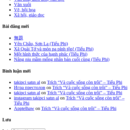
Văn xuôi
Vẽ, hội họa
Xã hội, giáo dục
Bài đăng mới
無題
Yên Châu, Sơn La (Tiểu Phi)
Xã Quài Tở và món pa pỉnh tộp! (Tiểu Phi)
Một hình thức của hạnh phúc (Tiểu Phi)
Nâng niu mầm mống nhân bản cuối cùng (Tiểu Phi)
Bình luận mới
takipçi satın al
on
Trích “Và cuộc sống còn trôi” – Tiểu Phi
Игра престолов
on
Trích “Và cuộc sống còn trôi” – Tiểu Phi
takipçi satın al
on
Trích “Và cuộc sống còn trôi” – Tiểu Phi
instagram takipçi satın al
on
Trích “Và cuộc sống còn trôi” –
Tiểu Phi
Apptelhaw
on
Trích “Và cuộc sống còn trôi” – Tiểu Phi
Lưu